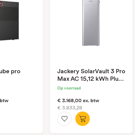
ube pro
Jackery SolarVault 3 Pro
Max AC 15,12 kWh Plug-
In Battery
Op voorraad
 btw
€ 3.168,00
ex. btw
€ 3.833,28