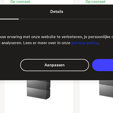
In Battery
Battery
Op voorraad
Op voorraad
Details
€ 1.155,00
ex. btw
€ 9.251,25
ex.
€ 1.397,55
€ 11.194,01
uw ervaring met onze website te verbeteren, je persoonlijke 
 analyseren. Lees er meer over in onze
privacy policy
.
Aanpassen