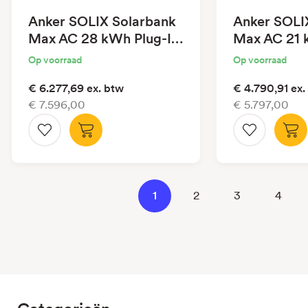
Anker SOLIX Solarbank
Anker SOLI
Max AC 28 kWh Plug-In
Max AC 21 
Battery
Battery
Op voorraad
Op voorraad
€ 6.277,69
ex. btw
€ 4.790,91
ex.
€ 7.596,00
€ 5.797,00
1
2
3
4