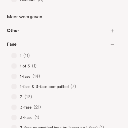
Meer weergeven
Other
Fase
(11)
1
(1)
1 of 3
(14)
1-fase
(7)
1-fase & 3-fase compatibel
(13)
3
(21)
3-fase
(1)
3-Fase
(1)
3-fase compatibel (ook bruikbaar op 1-fase)