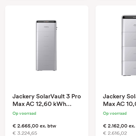
Jackery SolarVault 3 Pro
Jackery Sol
Max AC 12,60 kWh
Max AC 10
Plug-In Battery
Plug-In Bat
Op voorraad
Op voorraad
€ 2.665,00
ex. btw
€ 2.162,00
ex.
€ 3.224,65
€ 2.616,02