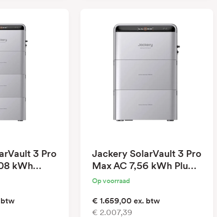
arVault 3 Pro
Jackery SolarVault 3 Pro
,08 kWh
Max AC 7,56 kWh Plug-
tery
In Battery
Op voorraad
 btw
€ 1.659,00
ex. btw
€ 2.007,39