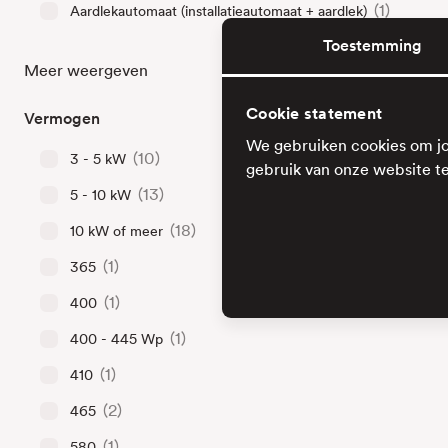
(1)
Aardlekautomaat (installatieautomaat + aardlek)
Toestemming
Meer weergeven
Cookie statement
Vermogen
We gebruiken cookies om jo
(10)
3 - 5 kW
gebruik van onze website te
(13)
5 - 10 kW
(18)
10 kW of meer
(1)
365
(1)
400
(1)
400 - 445 Wp
(1)
410
(2)
465
(1)
580