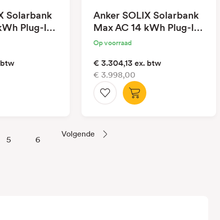
X Solarbank
Anker SOLIX Solarbank
kWh Plug-In
Max AC 14 kWh Plug-In
Battery
Op voorraad
 btw
€ 3.304,13
ex. btw
€ 3.998,00
Volgende
5
6