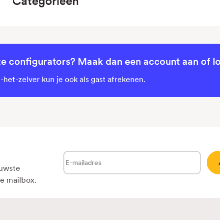
Categorieën
ze configurators? Maak dan een account aan of lo
het-zelver kun je ook als gast afrekenen.
E-
euwste
mailadres
je mailbox.