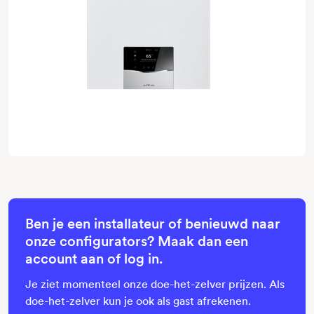
Ben je een installateur of benieuwd naar
onze configurators? Maak dan een
account aan of log in.
Je ziet momenteel onze doe-het-zelver prijzen. Als
doe-het-zelver kun je ook als gast afrekenen.