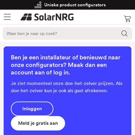
Unieke product configurators
Ben je een installateur of benieuwd naar
onze configurators? Maak dan een
account aan of log in.
Je ziet momenteel onze doe-het-zelver prijzen. Als
doe-het-zelver kun je ook als gast afrekenen.
Inloggen
Meld je gratis aan