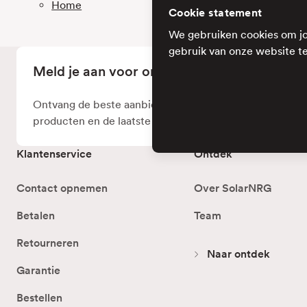
Home
Cookie statement
We gebruiken cookies om jo
gebruik van onze website te
Meld je aan voor onze nieuwsbrief
Ontvang de beste aanbiedingen, informatie over de ni
producten en de laatste marktontwikkelingen direct in 
Klantenservice
Ontdek
Contact opnemen
Over SolarNRG
Betalen
Team
Retourneren
Naar ontdek
Garantie
Bestellen