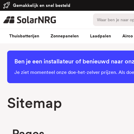
Gemakkelijk en snel besteld
Thuisbatterijen
Zonnepanelen
Laadpalen
Airco
Ben je een installateur of benieuwd naar on
Je ziet momenteel onze doe-het-zelver prijzen. Als doe-
Sitemap
Pages