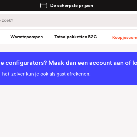
De scherpste prijzen
Warmtepompen
Totaalpakketten B2C
Koopjescorn
ze configurators? Maak dan een account aan of lo
het-zelver kun je ook als gast afrekenen.