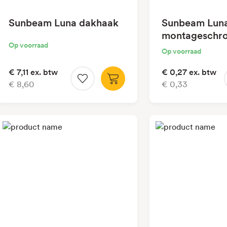
Sunbeam Luna dakhaak
Sunbeam Lun
montageschro
Op voorraad
mm
Op voorraad
€ 7,11
ex. btw
€ 0,27
ex. btw
€ 8,60
€ 0,33