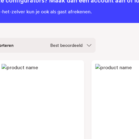
ze configurators? Maak dan een account aan of lo
het-zelver kun je ook als gast afrekenen.
orteren