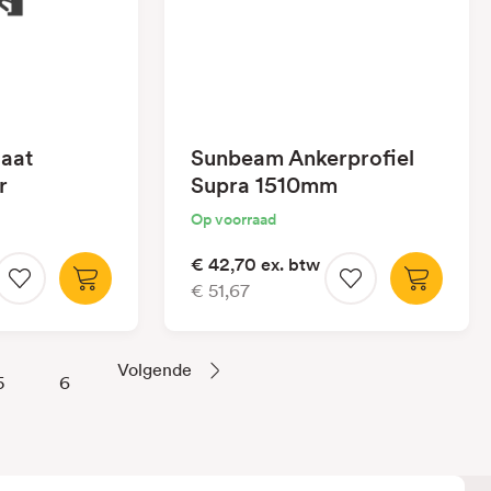
laat
Sunbeam Ankerprofiel
r
Supra 1510mm
Op voorraad
€ 42,70
ex. btw
€ 51,67
Volgende
5
6