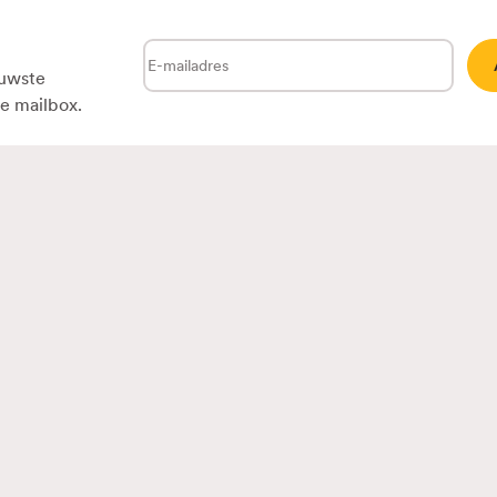
E-
euwste
mailadres
je mailbox.