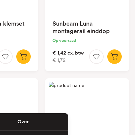
 klemset
Sunbeam Luna
montagerail einddop
Op voorraad
€ 1,42
ex. btw
€ 1,72
Over