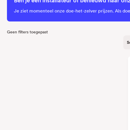
Ben je een installateur of benieuwd naar on
Je ziet momenteel onze doe-het-zelver prijzen. Als doe-
Geen filters toegepast
S