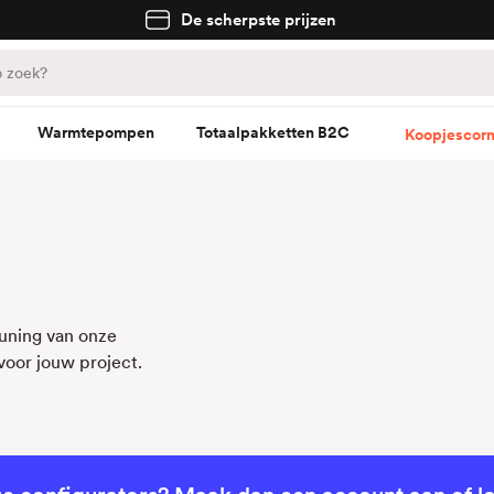
De scherpste prijzen
Warmtepompen
Totaalpakketten B2C
Koopjescorn
uning van onze
voor jouw project.