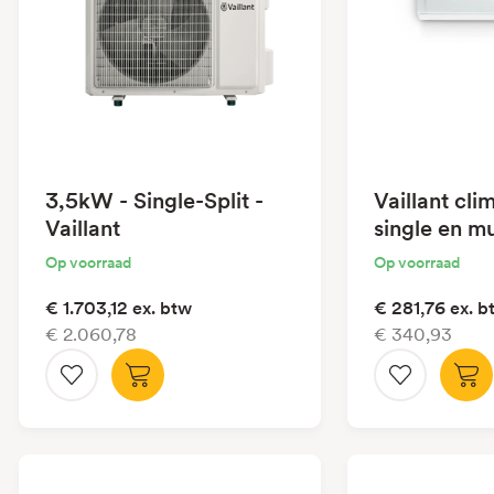
3,5kW - Single-Split -
Vaillant cl
Vaillant
single en mu
2,5kW binn
Op voorraad
Op voorraad
€ 1.703,12
ex. btw
€ 281,76
ex. b
€ 2.060,78
€ 340,93