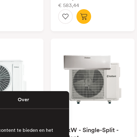
€ 583,44
Over
imaVAIR plus
2,5kW - Single-Split -
content te bieden en het