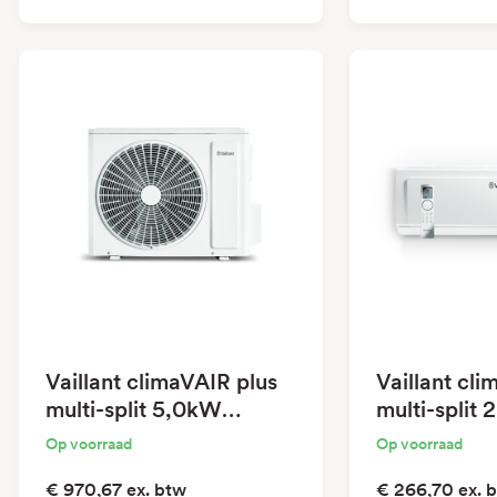
Vaillant climaVAIR plus
Vaillant cl
multi-split 5,0kW
multi-split
buitenunit
binnenunit
Op voorraad
Op voorraad
€ 970,67
ex. btw
€ 266,70
ex. 