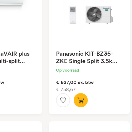
imaVAIR plus
Panasonic KIT-BZ35-
lti-split
ZKE Single Split 3.5kW
enunit
set
Op voorraad
tw
€ 627,00
ex. btw
€ 758,67