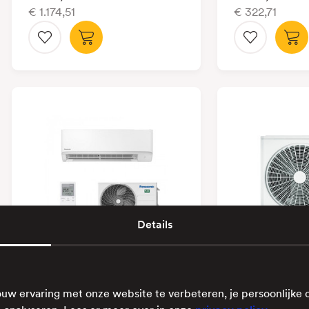
€ 1.174,51
€ 322,71
Details
Panasonic KIT-BZ25-
Vaillant cl
uw ervaring met onze website te verbeteren, je persoonlijke 