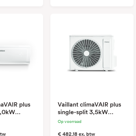
imaVAIR plus
Vaillant climaVAIR plus
 2,0kW
single-split 3,5kW
buitenunit
Op voorraad
btw
€ 482,18
ex. btw