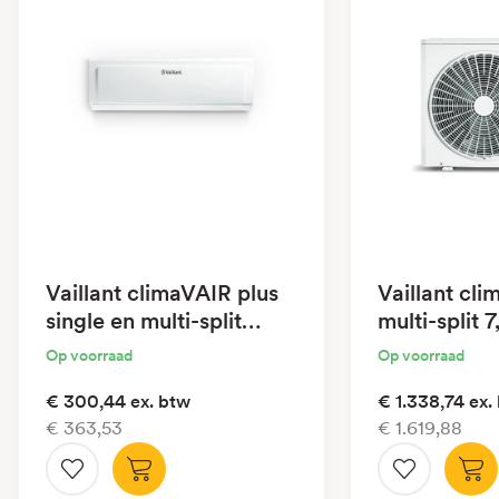
Vaillant climaVAIR plus
Vaillant cl
single en multi-split
multi-split
3,5kW binnenunit
buitenunit
Op voorraad
Op voorraad
€ 300,44
ex. btw
€ 1.338,74
ex.
€ 363,53
€ 1.619,88