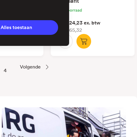
 8,0kW
Vaillant
Op voorraad
 btw
€ 1.624,23
ex. btw
Alles toestaan
€ 1.965,32
Volgende
4