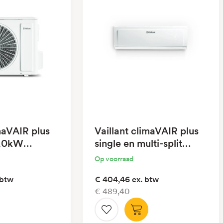
imaVAIR plus
Vaillant climaVAIR plus
 7,0kW
single en multi-split
5,0kW binnenunit
Op voorraad
 btw
€ 404,46
ex. btw
€ 489,40