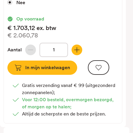
Nee
Op voorraad
€1.703,12
ex. btw
€2.060,78
Aantal
Hoeveelheid
Hoeveelheid
verlagen
verhogen
van
van
3,5kW
3,5kW
-
-
Gratis verzending vanaf € 99 (uitgezonderd
Single-
Single-
zonnepanelen);
Split
Split
Voor 12:00 besteld, overmorgen bezorgd,
-
-
of morgen op te halen;
Vaillant
Vaillant
Altijd de scherpste en de beste prijzen.