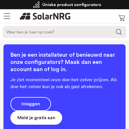
Unieke product configurators
Ben je een installateur of benieuwd naar
onze configurators? Maak dan een
account aan of log in.
Je ziet momenteel onze doe-het-zelver prijzen. Als
doe-het-zelver kun je ook als gast afrekenen.
Inloggen
Meld je gratis aan