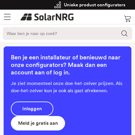
Unieke product configurators
Ben je een installateur of benieuwd naar
onze configurators? Maak dan een
account aan of log in.
Je ziet momenteel onze doe-het-zelver prijzen. Als
doe-het-zelver kun je ook als gast afrekenen.
Inloggen
Meld je gratis aan