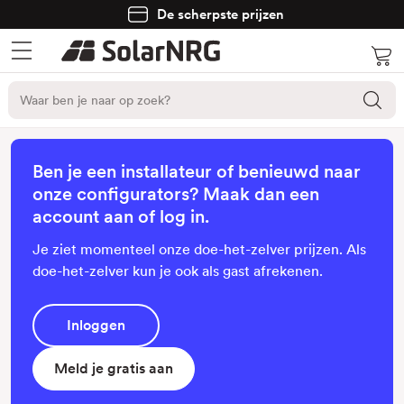
De scherpste prijzen
Ben je een installateur of benieuwd naar
onze configurators? Maak dan een
account aan of log in.
Je ziet momenteel onze doe-het-zelver prijzen. Als
doe-het-zelver kun je ook als gast afrekenen.
Inloggen
Meld je gratis aan