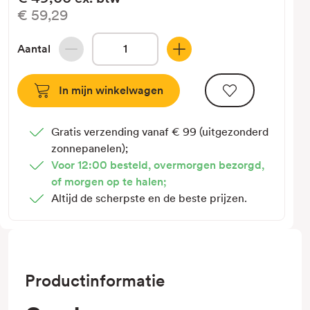
€59,29
Aantal
Hoeveelheid
Hoeveelheid
verlagen
verhogen
van
van
Sunbeam
Sunbeam
Drager
Drager
Gratis verzending vanaf € 99 (uitgezonderd
Nova
Nova
zonnepanelen);
Portrait
Portrait
Voor 12:00 besteld, overmorgen bezorgd,
Standard
Standard
of morgen op te halen;
Altijd de scherpste en de beste prijzen.
Productinformatie