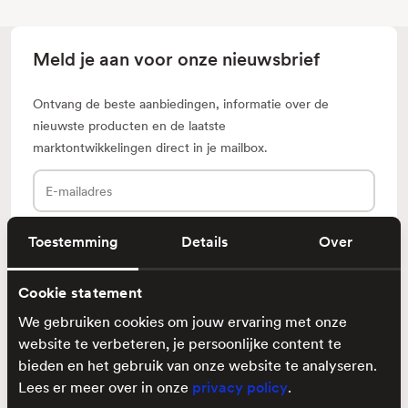
Meld je aan voor onze nieuwsbrief
Ontvang de beste aanbiedingen, informatie over de
nieuwste producten en de laatste
marktontwikkelingen direct in je mailbox.
E-
mailadres
Toestemming
Details
Over
Cookie statement
Klantenservice
We gebruiken cookies om jouw ervaring met onze
Ontdek
website te verbeteren, je persoonlijke content te
bieden en het gebruik van onze website te analyseren.
Lees er meer over in onze
privacy policy
.
Voorwaarden