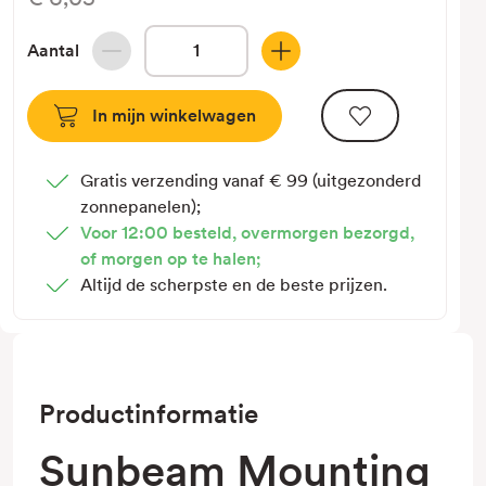
Aantal
Hoeveelheid
Hoeveelheid
verlagen
verhogen
van
van
Sunbeam
Sunbeam
Mounting
Mounting
Gratis verzending vanaf € 99 (uitgezonderd
screw
screw
zonnepanelen);
ZWART
ZWART
Voor 12:00 besteld, overmorgen bezorgd,
of morgen op te halen;
Altijd de scherpste en de beste prijzen.
Productinformatie
Sunbeam Mounting