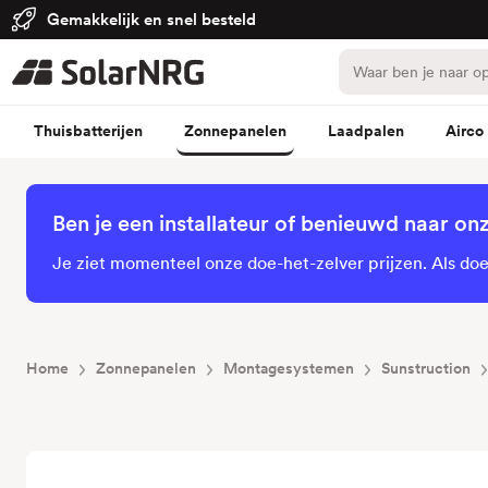
Gemakkelijk en snel besteld
Thuisbatterijen
Zonnepanelen
Laadpalen
Airco
Ben je een installateur of benieuwd naar on
Je ziet momenteel onze doe-het-zelver prijzen. Als doe-
Home
Zonnepanelen
Montagesystemen
Sunstruction