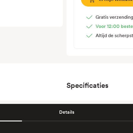
Sunstruction
Ballastdrager
Beugelflex
Gratis verzendin
1
Voor 12:00 beste
X
Altijd de scherps
Landscape
1855
Specificaties
Details