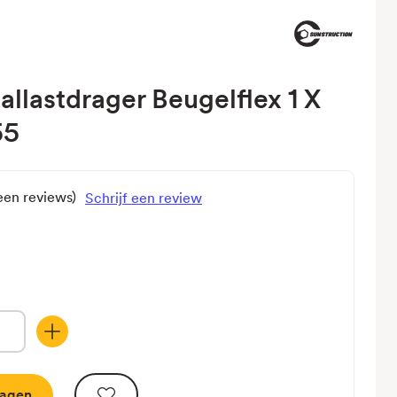
allastdrager Beugelflex 1 X
55
een reviews)
Schrijf een review
Hoeveelheid
verhogen
van