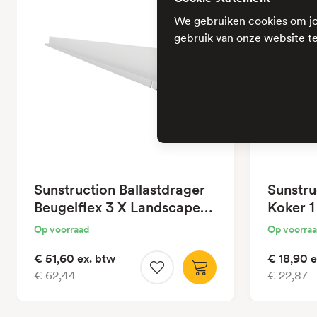
We gebruiken cookies om jo
gebruik van onze website te
Sunstruction Ballastdrager
Sunstru
Beugelflex 3 X Landscape
Koker 1
1855
Op voorraad
Op voorra
€ 51,60
ex. btw
€ 18,90
e
€ 62,44
€ 22,87