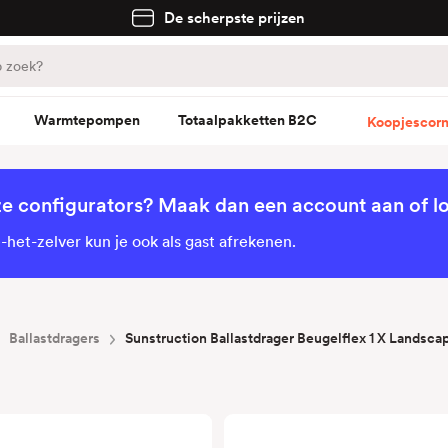
De scherpste prijzen
Warmtepompen
Totaalpakketten B2C
Koopjescorn
ze configurators? Maak dan een account aan of lo
het-zelver kun je ook als gast afrekenen.
Ballastdragers
Sunstruction Ballastdrager Beugelflex 1 X Landsca