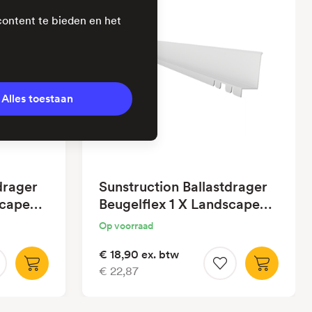
content te bieden en het
Alles toestaan
drager
Sunstruction Ballastdrager
scape
Beugelflex 1 X Landscape
1740
Op voorraad
€ 18,90
ex. btw
€ 22,87