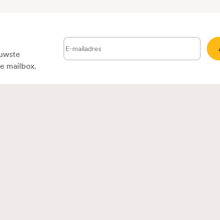
E-
euwste
mailadres
je mailbox.