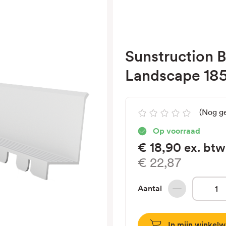
Sunstruction B
Landscape 18
(Nog g
Op voorraad
€18,90
ex. btw
€22,87
Aantal
Hoeveelheid
verlagen
van