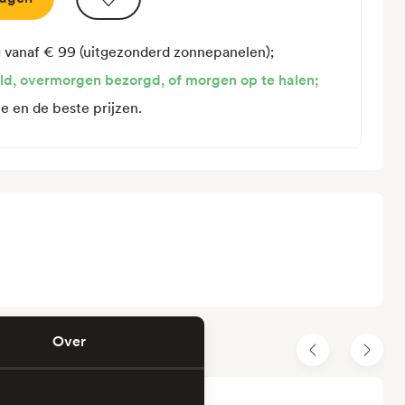
Sunstruction
Ballastdrager
Beugelflex
g vanaf € 99 (uitgezonderd zonnepanelen);
1
ld, overmorgen bezorgd, of morgen op te halen;
X
te en de beste prijzen.
Landscape
1855
Over