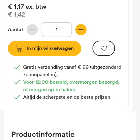
€1,17
ex. btw
€1,42
Aantal
Hoeveelheid
Hoeveelheid
verlagen
verhogen
van
van
Sunstruction
Sunstruction
Eindklem
Eindklem
Gratis verzending vanaf € 99 (uitgezonderd
30
30
zonnepanelen);
Blank
Blank
Voor 12:00 besteld, overmorgen bezorgd,
Gegoten
Gegoten
of morgen op te halen;
Altijd de scherpste en de beste prijzen.
Productinformatie