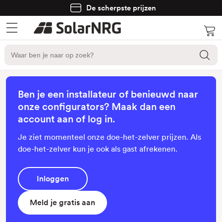
De scherpste prijzen
Ben je een installateur of benieuwd naar
onze configurators? Maak dan een
account aan of log in.
Je ziet momenteel onze doe-het-zelver prijzen. Als
doe-het-zelver kun je ook als gast afrekenen.
Inloggen
Meld je gratis aan