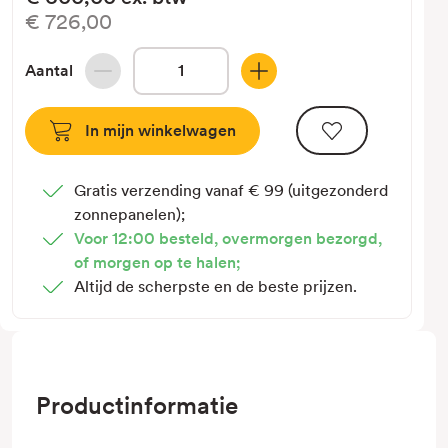
€726,00
Aantal
Hoeveelheid
Hoeveelheid
verlagen
verhogen
van
van
Growatt
Growatt
ARK
ARK
Gratis verzending vanaf € 99 (uitgezonderd
2.5H
2.5H
zonnepanelen);
Battery
Battery
Voor 12:00 besteld, overmorgen bezorgd,
Unit
Unit
of morgen op te halen;
Altijd de scherpste en de beste prijzen.
Productinformatie