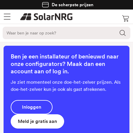
De scherpste prijzen
Ben je een installateur of benieuwd naar
onze configurators? Maak dan een
account aan of log in.
Je ziet momenteel onze doe-het-zelver prijzen. Als
doe-het-zelver kun je ook als gast afrekenen.
Inloggen
Meld je gratis aan