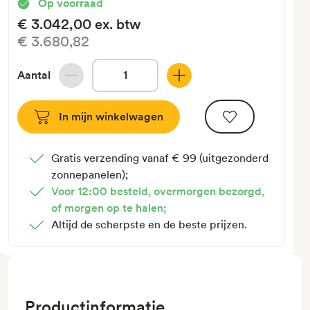
Op voorraad
€3.042,00
ex. btw
€3.680,82
Aantal
Hoeveelheid
Hoeveelheid
verlagen
verhogen
van
van
Sigenergy
Sigenergy
SigenStor
SigenStor
Gratis verzending vanaf € 99 (uitgezonderd
Battery
Battery
zonnepanelen);
8.0
8.0
Voor 12:00 besteld, overmorgen bezorgd,
with
with
of morgen op te halen;
LED
LED
Altijd de scherpste en de beste prijzen.
(opvolger
(opvolger
is
is
10.0)
10.0)
Productinformatie