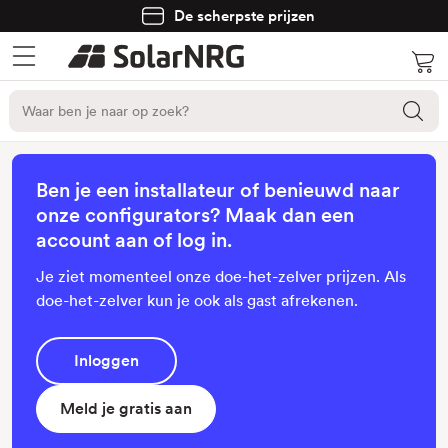
De scherpste prijzen
Ben je een installateur of benieuwd naar
onze configurators? Maak dan een
account aan of log in.
Je ziet momenteel onze doe-het-zelver prijzen. Als
doe-het-zelver kun je ook als gast afrekenen.
Inloggen
Meld je gratis aan