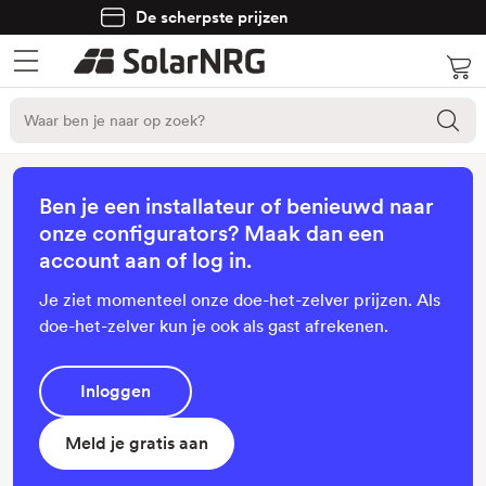
Unieke product configurators
Ben je een installateur of benieuwd naar
onze configurators? Maak dan een
account aan of log in.
Je ziet momenteel onze doe-het-zelver prijzen. Als
doe-het-zelver kun je ook als gast afrekenen.
Inloggen
Meld je gratis aan