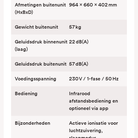
Afmetingen buitenunit
964 × 660 × 402 mm
(HxBxD)
Gewicht buitenunit
57 kg
Geluidsdruk binnenunit
22 dB(A)
(laag)
Geluidsdruk buitenunit
57 dB(A)
Voedingsspanning
230 V / 1-fase / 50 Hz
Bediening
Infrarood
afstandsbediening en
optioneel via app
Bijzonderheden
Actieve ionisatie voor
luchtzuivering,
slaapmodus,