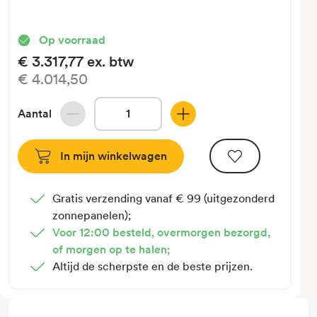
Op voorraad
€3.317,77
ex. btw
€4.014,50
Aantal
Hoeveelheid
Hoeveelheid
verlagen
verhogen
van
van
5,0kW
5,0kW
(2,0/3,5)
(2,0/3,5)
Gratis verzending vanaf € 99 (uitgezonderd
-
-
zonnepanelen);
Multi-
Multi-
Voor 12:00 besteld, overmorgen bezorgd,
Split
Split
of morgen op te halen;
-
-
Altijd de scherpste en de beste prijzen.
Vaillant
Vaillant