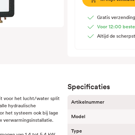
hydraulische
module
VWL
Gratis verzendin
107/7.2
Voor 12:00 beste
IS
Altijd de scherps
incl.
naverwarmer
Specificaties
t voor het lucht/water split
Artikelnummer
lle hydraulische
r het systeem ook bij lage
Model
 verwarmingsinstallatie.
Type
mogen van 1,4 tot 5,4 kW