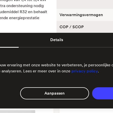
tra ondersteuning nodig
oudemiddel R32 en behaalt
Verwarmingsvermogen
ende energieprestatie
COP / SCOP
Geluidsniveau
Details
ysteem)
Koudemiddel
Type warmtepomp
uw ervaring met onze website te verbeteren, je persoonlijke 
 analyseren. Lees er meer over in onze
privacy policy
.
Aanpassen