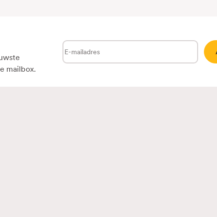
E-
euwste
mailadres
je mailbox.