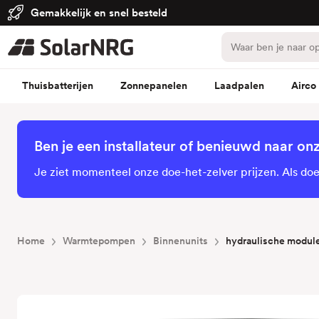
Gemakkelijk en snel besteld
Thuisbatterijen
Zonnepanelen
Laadpalen
Airco
Ben je een installateur of benieuwd naar on
Je ziet momenteel onze doe-het-zelver prijzen. Als doe-
Home
Warmtepompen
Binnenunits
hydraulische module