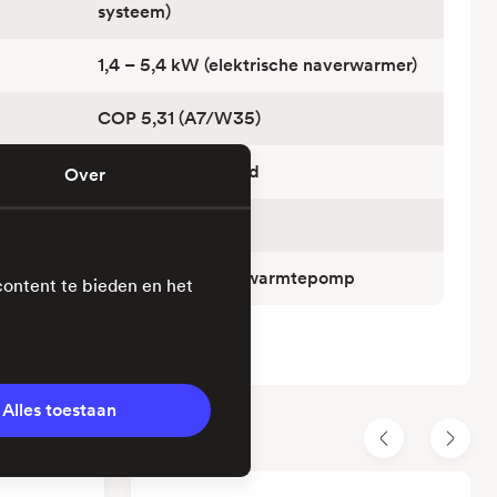
systeem)
1,4 – 5,4 kW (elektrische naverwarmer)
COP 5,31 (A7/W35)
Niet gespecificeerd
Over
R32
Lucht/water split warmtepomp
content te bieden en het
Alles toestaan