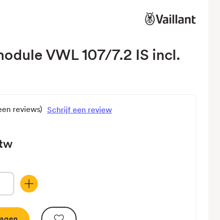
odule VWL 107/7.2 IS incl.
een reviews)
Schrijf een review
btw
Hoeveelheid
verhogen
van