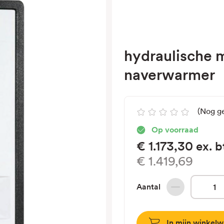
hydraulische m
naverwarmer
(Nog g
Op voorraad
€1.173,30
ex. 
€1.419,69
Aantal
Hoeveelheid
verlagen
van