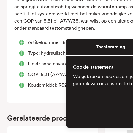
en springt automatisch bij wanneer de warmtepomp ex
heeft. Het systeem werkt met het milieuvriendelijke k
een COP van 5,31 bij A7/W35, wat wijst op een uitstek
onder standaard testomstandigheden.
Artikelnummer: 80-00023
Toestemming
Type: hydraulische module / binnenunit (split-s
Elektrische naverwarmer: 1,4 tot 5,4 kW
Cookie statement
COP: 5,31 (A7/W35)
We gebruiken cookies om jo
gebruik van onze website te
Koudemiddel: R32
Gerelateerde producten