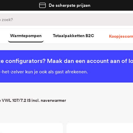
De scherpste prijzen
Warmtepompen
Totaalpakketten B2C
Koopjescorn
ze configurators? Maak dan een account aan of lo
het-zelver kun je ook als gast afrekenen.
 VWL 107/7.2 IS incl. naverwarmer