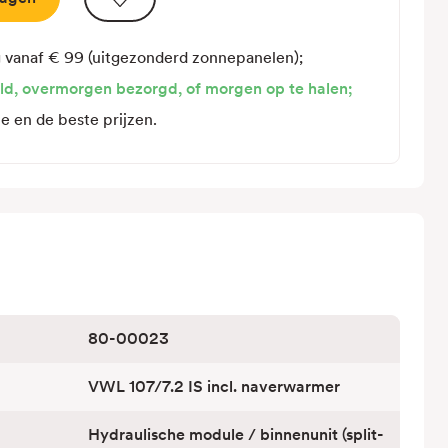
hydraulische
module
VWL
g vanaf € 99 (uitgezonderd zonnepanelen);
107/7.2
ld, overmorgen bezorgd, of morgen op te halen;
IS
te en de beste prijzen.
incl.
naverwarmer
80-00023
VWL 107/7.2 IS incl. naverwarmer
Hydraulische module / binnenunit (split-