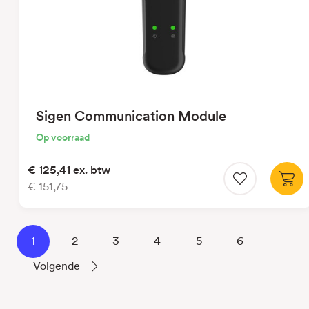
Sigen Communication Module
Op voorraad
€ 125,41
ex. btw
€ 151,75
1
2
3
4
5
6
Volgende